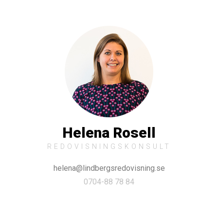
Helena Rosell
REDOVISNINGSKONSULT
helena@lindbergsredovisning.se
0704-88 78 84