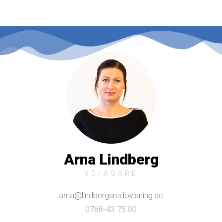
Arna Lindberg
VD/ÄGARE
arna@lindbergsredovisning.se
0768-43 75 00