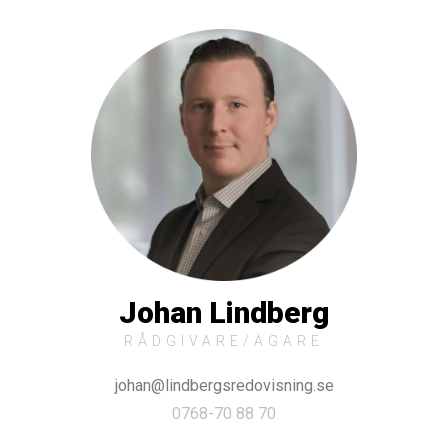
Johan Lindberg
RÅDGIVARE/ÄGARE
johan@lindbergsredovisning.se
0768-70 88 70