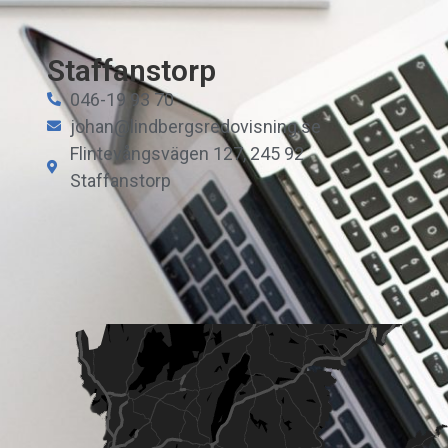
Staffanstorp
046-19 93 70
johan@lindbergsredovisning.se
Flintevångsvägen 127, 245 92
Staffanstorp